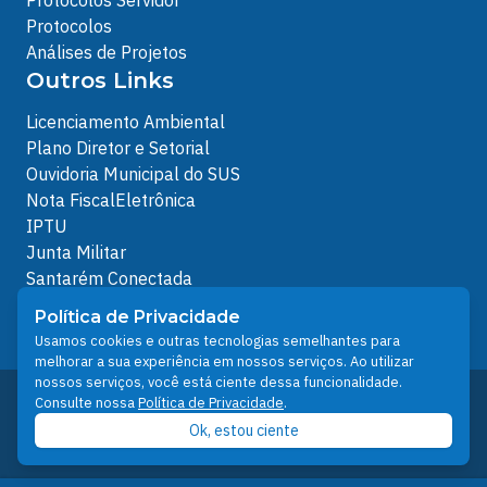
Protocolos Servidor
Protocolos
Análises de Projetos
Outros Links
Licenciamento Ambiental
Plano Diretor e Setorial
Ouvidoria Municipal do SUS
Nota FiscalEletrônica
IPTU
Junta Militar
Santarém Conectada
Política de Privacidade
Política de Privacidade
People illustrations by Storyset
Usamos cookies e outras tecnologias semelhantes para
melhorar a sua experiência em nossos serviços. Ao utilizar
nossos serviços, você está ciente dessa funcionalidade.
Desenvolvido pelo Núcleo Técnico de Gestão de
Consulte nossa
Política de Privacidade
.
Tecnologia da Informação - NTI
Ok, estou ciente
Prefeitura de Santarém © 2026