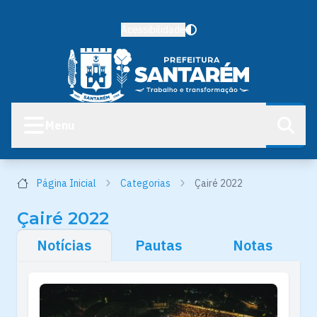
Acessibilidade
Menu
Página Inicial
Categorias
Çairé 2022
Çairé 2022
Notícias
Pautas
Notas