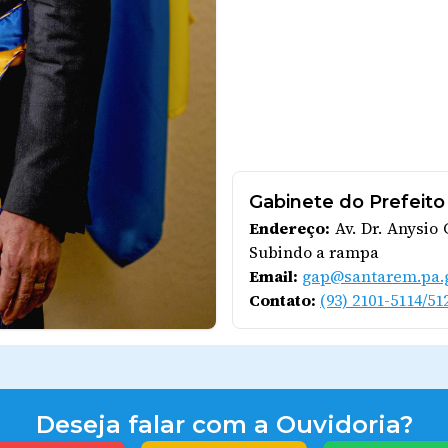
Gabinete do Prefeito
Endereço:
Av. Dr. Anysio
Subindo a rampa
Email:
gap@santarem.pa.g
Contato:
(93) 2101-5114/51
Deseja falar com a Ouvidoria?