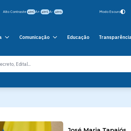
Alto Contraste
A+
A-
Modo Escuro
alt+C
alt+5
alt+6
a
Comunicação
Educação
Transparênci
José Maria Tapajós