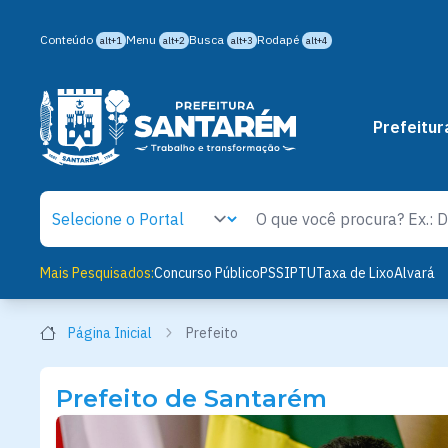
Conteúdo
Menu
Busca
Rodapé
alt+1
alt+2
alt+3
alt+4
Prefeitur
Mais Pesquisados:
Concurso Público
PSS
IPTU
Taxa de Lixo
Alvará
Página Inicial
Prefeito
Prefeito de Santarém