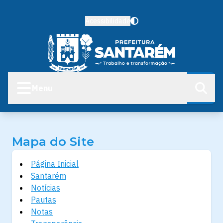
Acessibilidade
Menu
Mapa do Site
Página Inicial
Santarém
Notícias
Pautas
Notas