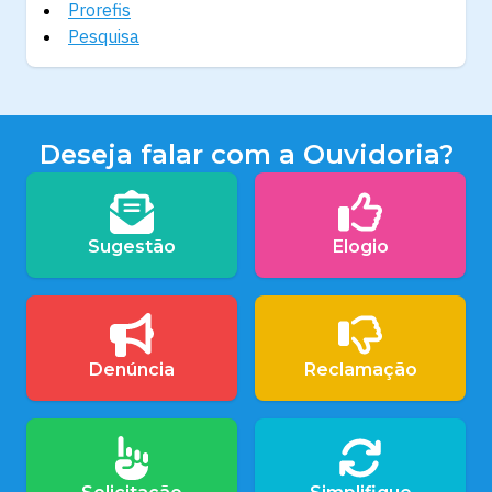
Prorefis
Pesquisa
Deseja falar com a Ouvidoria?
Sugestão
Elogio
Denúncia
Reclamação