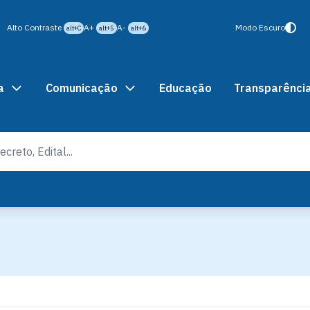
Alto Contraste
A+
A-
Modo Escuro
alt+C
alt+5
alt+6
a
Comunicação
Educação
Transparênci