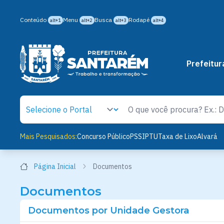
Conteúdo
Menu
Busca
Rodapé
alt+1
alt+2
alt+3
alt+4
Prefeitur
Mais Pesquisados:
Concurso Público
PSS
IPTU
Taxa de Lixo
Alvará
Página Inicial
Documentos
Documentos
Documentos por Unidade Gestora