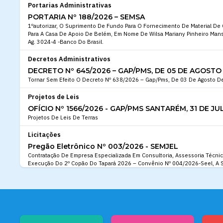
Portarias Administrativas
PORTARIA Nº 188/2026 – SEMSA
1ºautorizar, O Suprimento De Fundo Para O Fornecimento De Material D
Para A Casa De Apoio De Belém, Em Nome De Wilsa Mariany Pinheiro Mans
Ag. 3024-4 -Banco Do Brasil.
Decretos Administrativos
DECRETO Nº 645/2026 – GAP/PMS, DE 05 DE AGOSTO 
Tornar Sem Efeito O Decreto Nº 638/2026 – Gap/Pms, De 03 De Agosto D
Projetos de Leis
OFÍCIO Nº 1566/2026 - GAP/PMS SANTARÉM, 31 DE JU
Projetos De Leis De Terras
Licitações
Pregão Eletrônico Nº 003/2026 - SEMJEL
Contratação De Empresa Especializada Em Consultoria, Assessoria Técnic
Execução Do 2º Copão Do Tapará 2026 – Convênio Nº 004/2026-Seel, A Se
Municipal Da Juventude, Esporte E Lazer – Semjel
Edital de Convocação
EDITAL DE CONVOCAÇÃO DOS CANDIDATOS APROV
SELETIVO SIMPLIFICADO Nº 001/2025 – SEMED.
Convocar Os Candidatos Aprovados E Classificados No Cadastro De Rese