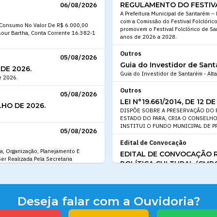
REGULAMENTO DO FESTIVA
06/08/2026
A Prefeitura Municipal de Santarém –
com a Comissão do Festival Folclórico
e Consumo No Valor De R$ 6.000,00
promovem o Festival Folclórico de Sa
our Bartha, Conta Corrente 16.382-1
anos de 2026 a 2028.
Outros
05/08/2026
Guia do Investidor de San
DE 2026.
Guia do Investidor de Santarém - Al
e 2026.
Outros
05/08/2026
LEI N°19.661/2014, DE 12 
LHO DE 2026.
DISPÕE SOBRE A PRESERVAÇÃO DO 
ESTADO DO PARA, CRIA O CONSELHO
INSTITUI O FUNDO MUNICIPAL DE 
05/08/2026
Edital de Convocação
a, Organização, Planejamento E
EDITAL DE CONVOCAÇÃO R
r Realizada Pela Secretaria
POLÍTICA CULTURAL (CMP
O Presidente do Conselho Municipal de
conformidade com a Lei Municipal no 
05/08/2026
participarem da Reunião Ordinária (Pr
ADOS NO PROCESSO
Reuniões da Secretaria Municipal de 
Deseja falar com a Ouvidoria?
Edital de Convocação
rvas Conforme Listagem Constante No