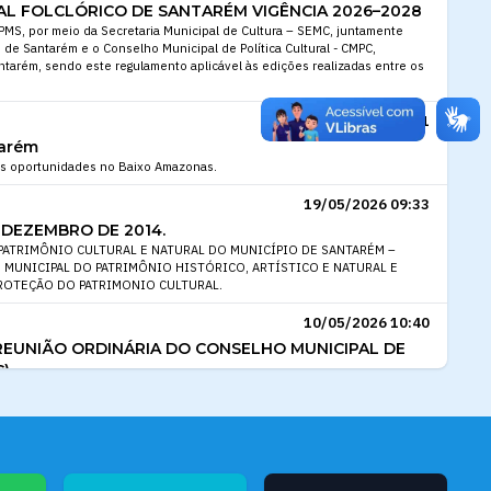
L FOLCLÓRICO DE SANTARÉM VIGÊNCIA 2026–2028
 PMS, por meio da Secretaria Municipal de Cultura – SEMC, juntamente
 de Santarém e o Conselho Municipal de Política Cultural - CMPC,
ntarém, sendo este regulamento aplicável às edições realizadas entre os
16/06/2026 10:11
tarém
tas oportunidades no Baixo Amazonas.
19/05/2026 09:33
DE DEZEMBRO DE 2014.
PATRIMÔNIO CULTURAL E NATURAL DO MUNICÍPIO DE SANTARÉM –
 MUNICIPAL DO PATRIMÔNIO HISTÓRICO, ARTÍSTICO E NATURAL E
PROTEÇÃO DO PATRIMONIO CULTURAL.
10/05/2026 10:40
EUNIÃO ORDINÁRIA DO CONSELHO MUNICIPAL DE
C)
 Política Cultural (CMPC), no uso de suas atribuições legais e em
20.033/2016, convoca os conselheiros titulares e suplentes para
esencial), a realizar-se no dia 12 de maio de 2026, às 9h, na Sala de
Cultura (Semc).
04/05/2026 11:47