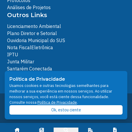
Protocolos
Análises de Projetos
Outros Links
Licenciamento Ambiental
Plano Diretor e Setorial
Ouvidoria Municipal do SUS
Nota FiscalEletrônica
IPTU
Junta Militar
Santarém Conectada
Política de Privacidade
Política de Privacidade
People illustrations by Storyset
Usamos cookies e outras tecnologias semelhantes para
melhorar a sua experiência em nossos serviços. Ao utilizar
nossos serviços, você está ciente dessa funcionalidade.
Desenvolvido pelo Núcleo Técnico de Gestão de
Consulte nossa
Política de Privacidade
.
Tecnologia da Informação - NTI
Ok, estou ciente
Prefeitura de Santarém © 2026