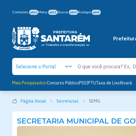
Conteúdo
Menu
Busca
Rodapé
alt+1
alt+2
alt+3
alt+4
Prefeitur
Mais Pesquisados:
Concurso Público
PSS
IPTU
Taxa de Lixo
Alvará
Página Inicial
Secretarias
SEMG
SECRETARIA MUNICIPAL DE G