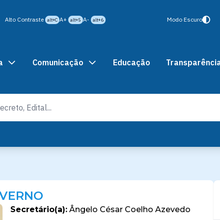
Alto Contraste
A+
A-
Modo Escuro
alt+C
alt+5
alt+6
a
Comunicação
Educação
Transparênci
OVERNO
Secretário(a):
Ângelo César Coelho Azevedo