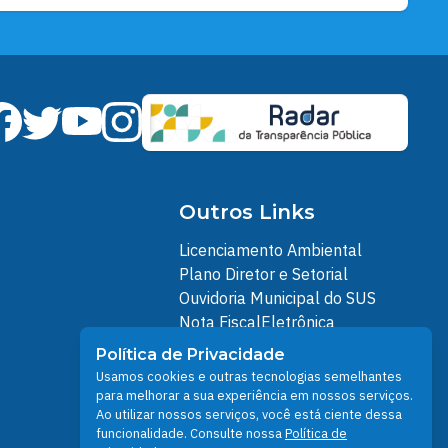
Outros Links
Licenciamento Ambiental
Plano Diretor e Setorial
Ouvidoria Municipal do SUS
Nota FiscalEletrônica
IPTU
Política de Privacidade
Junta Militar
Usamos cookies e outras tecnologias semelhantes
Santarém Conectada
para melhorar a sua experiência em nossos serviços.
Ao utilizar nossos serviços, você está ciente dessa
Política de Privacidade
funcionalidade. Consulte nossa
Política de
People illustrations by Storyset