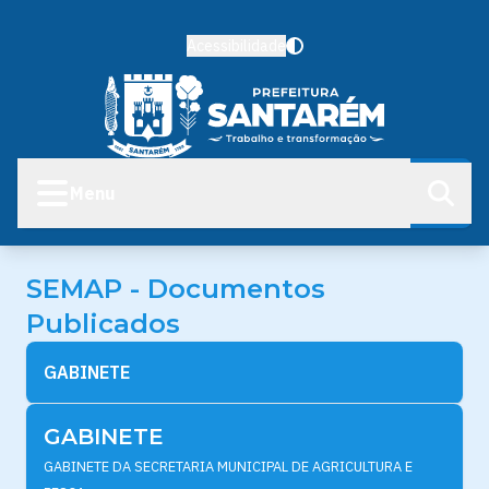
Acessibilidade
Menu
SEMAP - Documentos
Publicados
GABINETE
GABINETE
GABINETE DA SECRETARIA MUNICIPAL DE AGRICULTURA E