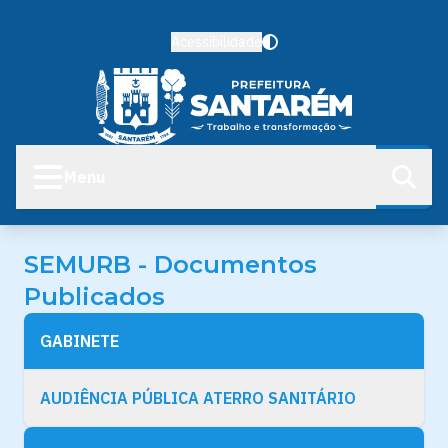
Acessibilidade
Menu
SEMURB - Documentos
Publicados
GABINETE
AUDIÊNCIA PÚBLICA ATERRO SANITÁRIO