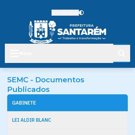
Acessibilidade
Menu
SEMC - Documentos
Publicados
GABINETE
LEI ALDIR BLANC