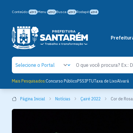
Conteúdo
Menu
Busca
Rodapé
alt+1
alt+2
alt+3
alt+4
Prefeitur
Mais Pesquisados:
Concurso Público
PSS
IPTU
Taxa de Lixo
Alvará
Página Inicial
Notícias
Çairé 2022
Cor de Rosa