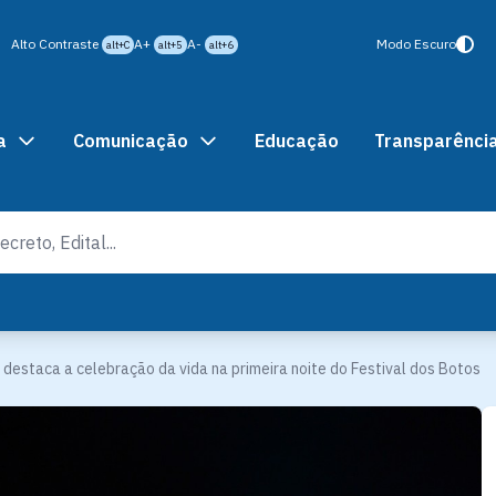
Alto Contraste
A+
A-
Modo Escuro
alt+C
alt+5
alt+6
a
Comunicação
Educação
Transparênci
 destaca a celebração da vida na primeira noite do Festival dos Botos