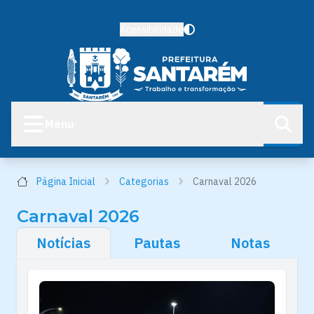
Acessibilidade
Menu
Página Inicial
Categorias
Carnaval 2026
Carnaval 2026
Notícias
Pautas
Notas