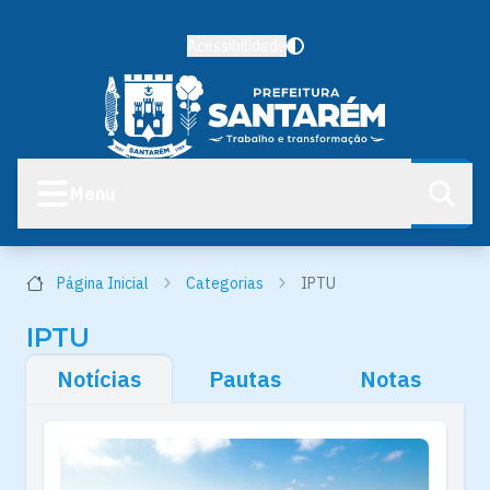
Acessibilidade
Menu
Página Inicial
Categorias
IPTU
IPTU
Notícias
Pautas
Notas