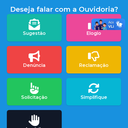
Deseja falar com a Ouvidoria?
Sugestão
Elogio
Denúncia
Reclamação
Solicitação
Simplifique