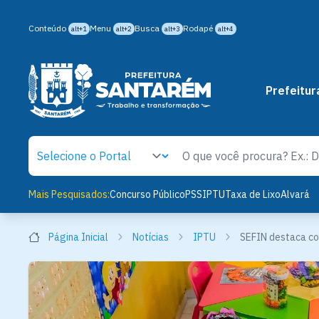
Conteúdo
Menu
Busca
Rodapé
alt+1
alt+2
alt+3
alt+4
Prefeitur
Mais Pesquisados:
Concurso Público
PSS
IPTU
Taxa de Lixo
Alvará
Página Inicial
Notícias
IPTU
SEFIN destaca co