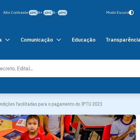
Alto Contraste
A+
A-
Modo Escuro
alt+C
alt+5
alt+6
a
Comunicação
Educação
Transparênci
ndições facilitadas para o pagamento do IPTU 2023