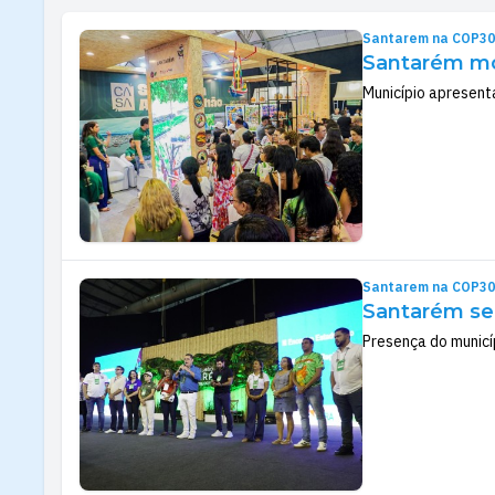
Santarem na COP30
Santarém mo
Município apresenta
Santarem na COP30
Santarém se 
Presença do municí