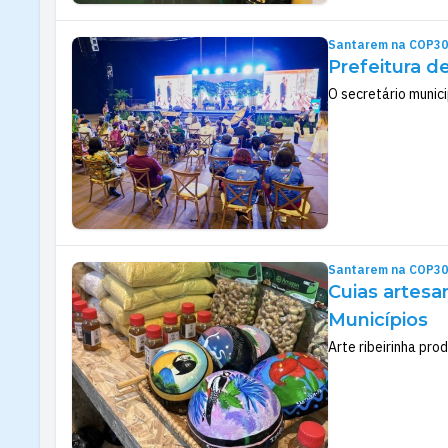
Santarem na COP30
Prefeitura d
O secretário munici
Santarem na COP30
Cuias artesa
Municípios
Arte ribeirinha pro