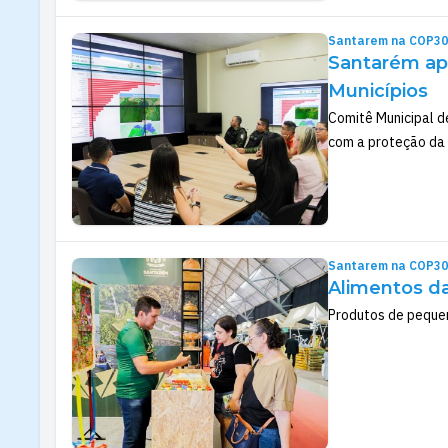
Santarem na COP30
Santarém apr
Municípios
Comitê Municipal 
com a proteção da
Santarem na COP30
Alimentos da
Produtos de pequen