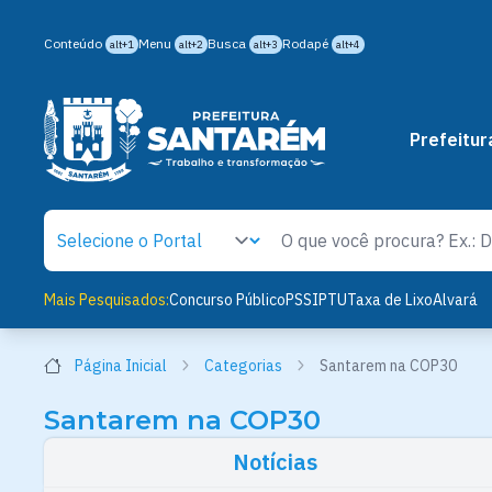
Conteúdo
Menu
Busca
Rodapé
alt+1
alt+2
alt+3
alt+4
Prefeitur
Mais Pesquisados:
Concurso Público
PSS
IPTU
Taxa de Lixo
Alvará
Página Inicial
Categorias
Santarem na COP30
Santarem na COP30
Notícias