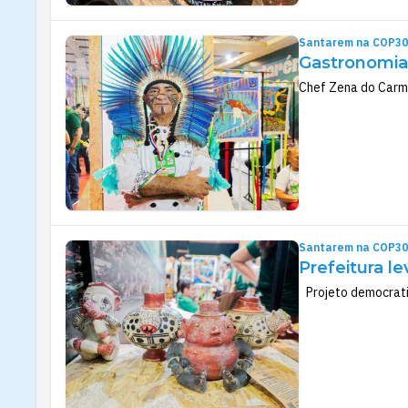
Santarem na COP30
Gastronomia
Chef Zena do Carmo
Santarem na COP30
Prefeitura l
Projeto democratiz