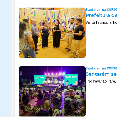
Santarem na COP30
Prefeitura d
Visita técnica, ar
Santarem na COP30
Santarém se
No Pavilhão Pará, S