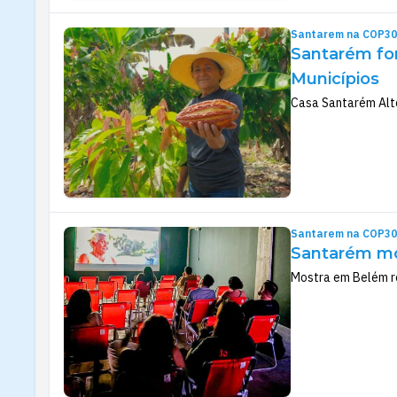
Santarem na COP30
Santarém for
Municípios
Casa Santarém Alte
Santarem na COP30
Santarém mo
Mostra em Belém re