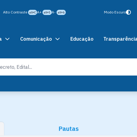
Alto Contraste
A+
A-
Modo Escuro
alt+C
alt+5
alt+6
a
Comunicação
Educação
Transparênci
Pautas