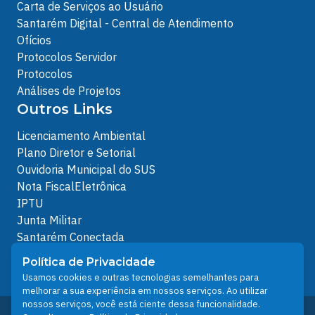
Carta de Serviços ao Usuário
Santarém Digital - Central de Atendimento
Ofícios
Protocolos Servidor
Protocolos
Análises de Projetos
Outros Links
Licenciamento Ambiental
Plano Diretor e Setorial
Ouvidoria Municipal do SUS
Nota FiscalEletrônica
IPTU
Junta Militar
Santarém Conectada
Política de Privacidade
Política de Privacidade
People illustrations by Storyset
Usamos cookies e outras tecnologias semelhantes para
melhorar a sua experiência em nossos serviços. Ao utilizar
nossos serviços, você está ciente dessa funcionalidade.
Desenvolvido pelo Núcleo Técnico de Gestão de