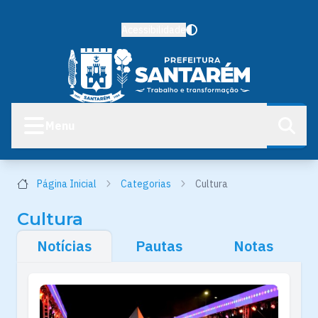
Acessibilidade
Menu
Página Inicial
Categorias
Cultura
Cultura
Notícias
Pautas
Notas