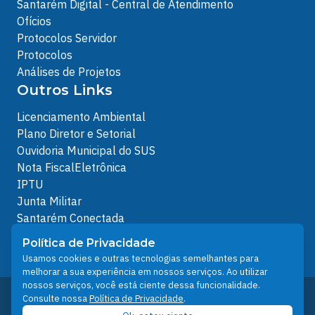
Santarém Digital - Central de Atendimento
Ofícios
Protocolos Servidor
Protocolos
Análises de Projetos
Outros Links
Licenciamento Ambiental
Plano Diretor e Setorial
Ouvidoria Municipal do SUS
Nota FiscalEletrônica
IPTU
Junta Militar
Santarém Conectada
Política de Privacidade
Política de Privacidade
People illustrations by Storyset
Usamos cookies e outras tecnologias semelhantes para
melhorar a sua experiência em nossos serviços. Ao utilizar
nossos serviços, você está ciente dessa funcionalidade.
Desenvolvido pelo Núcleo Técnico de Gestão de
Consulte nossa
Política de Privacidade
.
Tecnologia da Informação - NTI