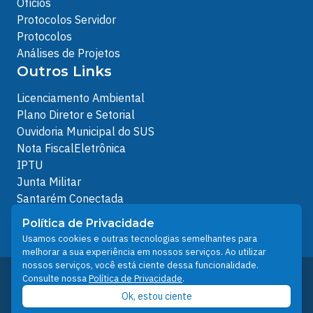
Ofícios
Protocolos Servidor
Protocolos
Análises de Projetos
Outros Links
Licenciamento Ambiental
Plano Diretor e Setorial
Ouvidoria Municipal do SUS
Nota FiscalEletrônica
IPTU
Junta Militar
Santarém Conectada
Política de Privacidade
Política de Privacidade
People illustrations by Storyset
Usamos cookies e outras tecnologias semelhantes para
melhorar a sua experiência em nossos serviços. Ao utilizar
nossos serviços, você está ciente dessa funcionalidade.
Desenvolvido pelo Núcleo Técnico de Gestão de
Consulte nossa
Política de Privacidade
.
Tecnologia da Informação - NTI
Ok, estou ciente
Prefeitura de Santarém © 2026