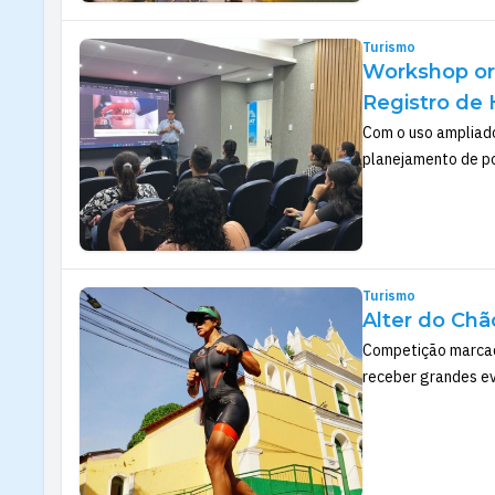
Turismo
Workshop or
Registro de
Com o uso ampliado 
planejamento de po
Turismo
Alter do Chã
Competição marcada
receber grandes ev