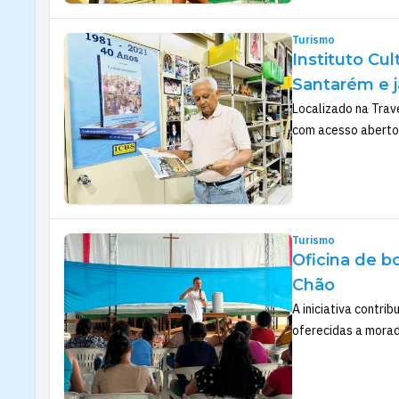
Turismo
Instituto Cu
Santarém e j
Localizado na Trave
com acesso aberto 
Turismo
Oficina de b
Chão
A iniciativa contr
oferecidas a morad