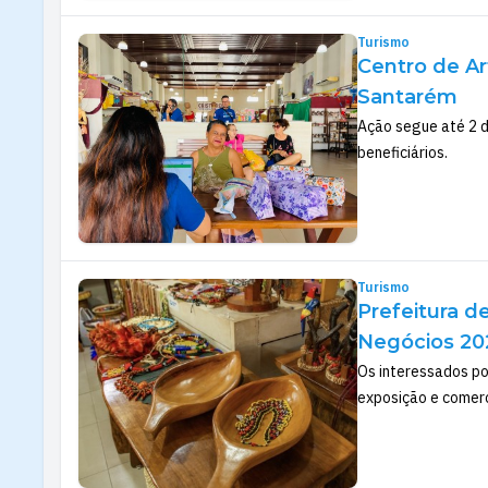
Turismo
Centro de Ar
Santarém
Ação segue até 2 d
beneficiários.
Turismo
Prefeitura d
Negócios 20
Os interessados pod
exposição e comerc