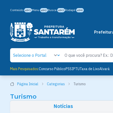
Conteúdo
Menu
Busca
Rodapé
alt+1
alt+2
alt+3
alt+4
Prefeitur
Mais Pesquisados:
Concurso Público
PSS
IPTU
Taxa de Lixo
Alvará
Página Inicial
Categorias
Turismo
Turismo
Notícias