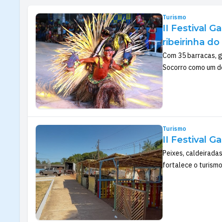
Turismo
II Festival 
ribeirinha d
Com 35 barracas, g
Socorro como um do
Turismo
II Festival 
Peixes, caldeiradas
fortalece o turism