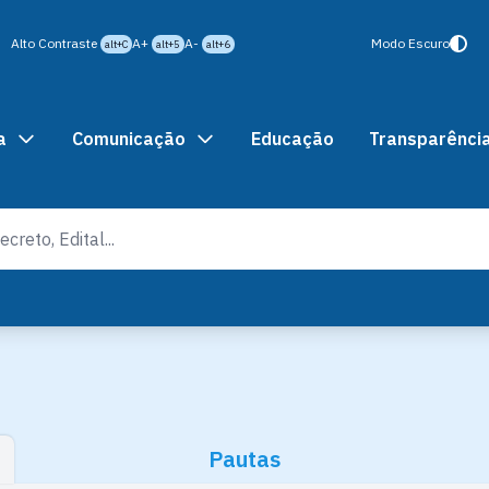
Alto Contraste
A+
A-
Modo Escuro
alt+C
alt+5
alt+6
a
Comunicação
Educação
Transparênci
Pautas