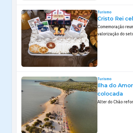
Turismo
Cristo Rei c
Comemoração reuniu
valorização do seto
Turismo
Ilha do Amor
colocada
Alter do Chão refo