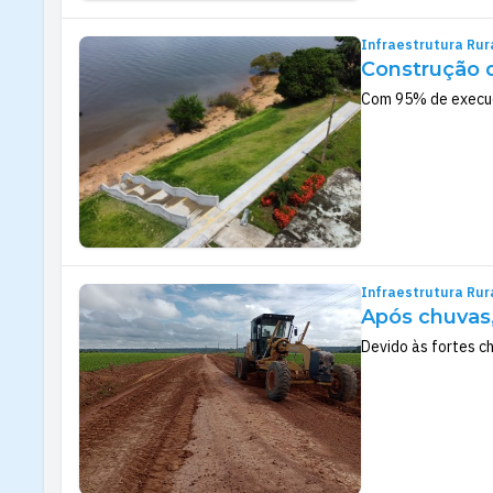
Infraestrutura Rur
Construção d
Com 95% de execuç
Infraestrutura Rur
Após chuvas
Devido às fortes c