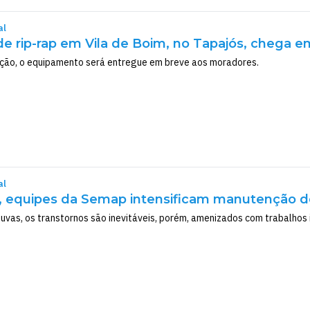
al
e rip-rap em Vila de Boim, no Tapajós, chega em
ão, o equipamento será entregue em breve aos moradores.
al
, equipes da Semap intensificam manutenção d
huvas, os transtornos são inevitáveis, porém, amenizados com trabalhos 