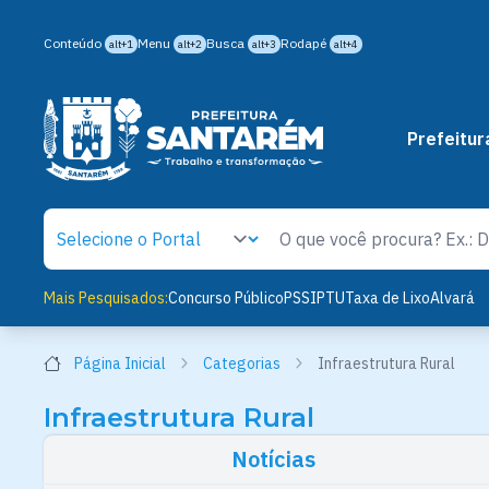
Conteúdo
Menu
Busca
Rodapé
alt+1
alt+2
alt+3
alt+4
Prefeitur
Mais Pesquisados:
Concurso Público
PSS
IPTU
Taxa de Lixo
Alvará
Página Inicial
Categorias
Infraestrutura Rural
Infraestrutura Rural
Notícias