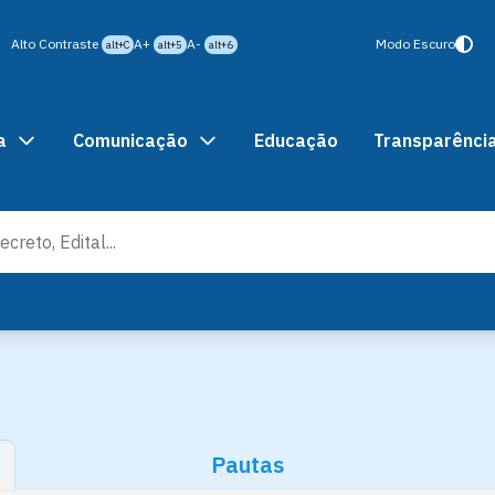
Alto Contraste
A+
A-
Modo Escuro
alt+C
alt+5
alt+6
a
Comunicação
Educação
Transparênci
Pautas