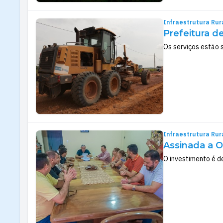
Infraestrutura Rur
Prefeitura d
Os serviços estão
Infraestrutura Rur
Assinada a O
O investimento é de