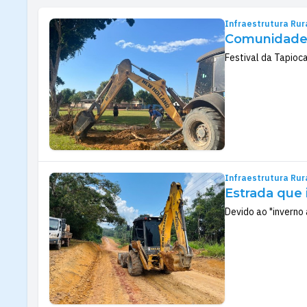
Infraestrutura Rur
Comunidade d
Festival da Tapioc
Infraestrutura Rur
Estrada que 
Devido ao "inverno