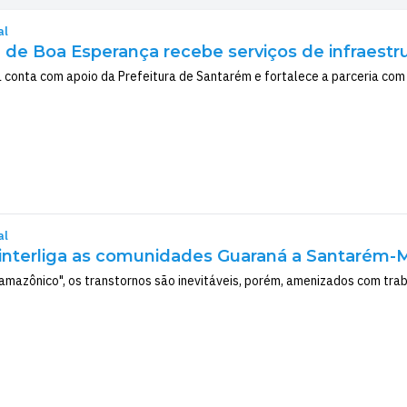
al
e Boa Esperança recebe serviços de infraestr
a conta com apoio da Prefeitura de Santarém e fortalece a parceria co
al
interliga as comunidades Guaraná a Santarém-M
 amazônico", os transtornos são inevitáveis, porém, amenizados com tra