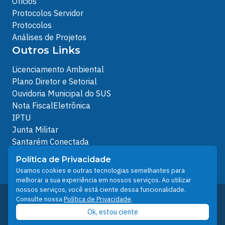
Ofícios
Protocolos Servidor
Protocolos
Análises de Projetos
Outros Links
Licenciamento Ambiental
Plano Diretor e Setorial
Ouvidoria Municipal do SUS
Nota FiscalEletrônica
IPTU
Junta Militar
Santarém Conectada
Política de Privacidade
Política de Privacidade
People illustrations by Storyset
Usamos cookies e outras tecnologias semelhantes para
melhorar a sua experiência em nossos serviços. Ao utilizar
nossos serviços, você está ciente dessa funcionalidade.
Desenvolvido pelo Núcleo Técnico de Gestão de
Consulte nossa
Política de Privacidade
.
Tecnologia da Informação - NTI
Ok, estou ciente
Prefeitura de Santarém © 2026