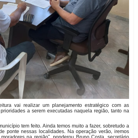
tura vai realizar um planejamento estratégico com as
e prioridades a serem executadas naquela região, tanto na
nicípio tem feito. Ainda temos muito a fazer, sobretudo a
de ponte nessas localidades. Na operação verão, iremos
moradores na região", ponderou Bruno Costa, secretário