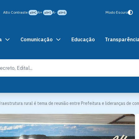
Alto Contraste
A+
A-
Modo Escuro
alt+C
alt+5
alt+6
a
Comunicação
Educação
Transparênci
fraestrutura rural é tema de reunião entre Prefeitura e lideranças de c