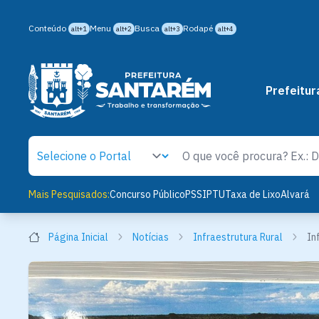
Conteúdo
Menu
Busca
Rodapé
alt+1
alt+2
alt+3
alt+4
Prefeitur
Mais Pesquisados:
Concurso Público
PSS
IPTU
Taxa de Lixo
Alvará
Página Inicial
Notícias
Infraestrutura Rural
In