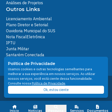
Análises de Projetos
Outros Links
Licenciamento Ambiental
Plano Diretor e Setorial
Ouvidoria Municipal do SUS
Nota FiscalEletrônica
IPTU
Junta Militar
Santarém Conectada
Política de Privacidade
Política de Privacidade
People illustrations by Storyset
Usamos cookies e outras tecnologias semelhantes para
melhorar a sua experiência em nossos serviços. Ao utilizar
nossos serviços, você está ciente dessa funcionalidade.
Desenvolvido pelo Núcleo Técnico de Gestão de
Consulte nossa
Política de Privacidade
.
Tecnologia da Informação - NTI
Ok, estou ciente
Prefeitura de Santarém © 2026
Início
Notícias
Pesquisa
Serviços
Documentos