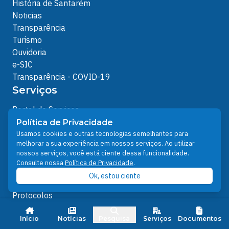
História de Santarém
Noticias
Transparência
Turismo
Ouvidoria
e-SIC
Transparência - COVID-19
Serviços
Portal de Serviços
IPTU e Taxa de Coleta de Lixo
Política de Privacidade
Alvará de Funcionamento
Usamos cookies e outras tecnologias semelhantes para
melhorar a sua experiência em nossos serviços. Ao utilizar
Carta de Serviços ao Usuário
nossos serviços, você está ciente dessa funcionalidade.
Santarém Digital - Central de Atendimento
Consulte nossa
Política de Privacidade
.
Ofícios
Ok, estou ciente
Protocolos Servidor
Protocolos
Análises de Projetos
Outros Links
Início
Notícias
Pesquisa
Serviços
Documentos