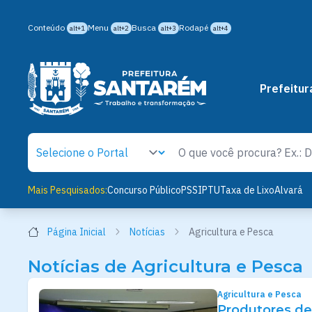
Conteúdo
Menu
Busca
Rodapé
alt+1
alt+2
alt+3
alt+4
Prefeitur
Mais Pesquisados:
Concurso Público
PSS
IPTU
Taxa de Lixo
Alvará
Página Inicial
Notícias
Agricultura e Pesca
Notícias de Agricultura e Pesca
Agricultura e Pesca
Produtores de