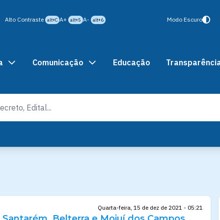
Alto Contraste
A+
A-
Modo Escuro
alt+C
alt+5
alt+6
a
Comunicação
Educação
Transparênci
Quarta-feira, 15 de dez de 2021 - 05:21
 Santarém, Belterra e Mojuí dos Campos