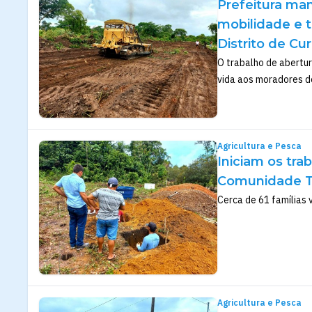
Prefeitura ma
mobilidade e t
Distrito de Cur
O trabalho de abertur
vida aos moradores d
Agricultura e Pesca
Iniciam os tr
Comunidade Te
Cerca de 61 famílias 
Agricultura e Pesca