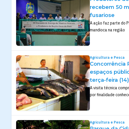
recebem 50 mi
fusariose
A ação faz parte do P
mandioca na região
Agricultura e Pesca
Concorrência P
espaços públi
terça-feira (14)
A visita técnica comp
por finalidade conhec
Agricultura e Pesca
Parque da Cida