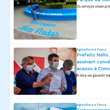
Os serviços visam pr
Agricultura e Pesca
Prefeito Nélio
assinam convê
acesso à Com
A obra vai garantir m
Agricultura e Pesca