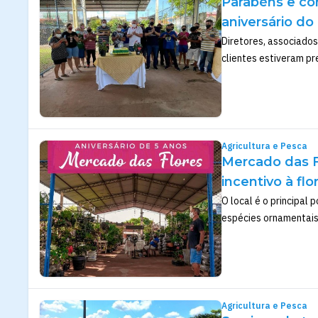
Parabéns e co
aniversário d
Diretores, associados
clientes estiveram pr
Agricultura e Pesca
Mercado das F
incentivo à fl
O local é o principal
espécies ornamentais,
Agricultura e Pesca