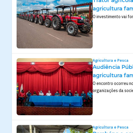
Trator agrícol
agricultura fa
O investimento vai fo
Agricultura e Pesca
Audiência Públ
agricultura fa
O encontro ocorreu no
organizações da socie
Agricultura e Pesca