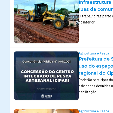
Infraestrutura
ruas da comuni
O trabalho faz parte 
no interior
Agricultura e Pesca
Prefeitura de 
uso do espaço
regional do Ci
Poderão participar d
atividades definidas
habilitação
Agricultura e Pesca