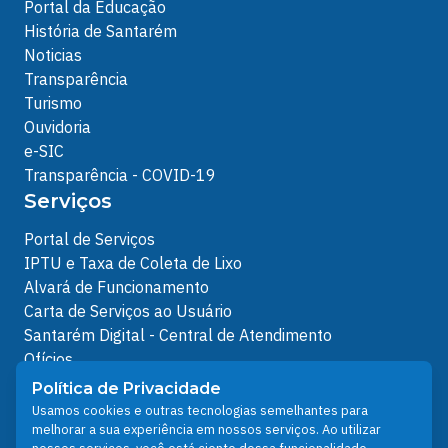
Portal da Educação
História de Santarém
Noticias
Transparência
Turismo
Ouvidoria
e-SIC
Transparência - COVID-19
Serviços
Portal de Serviços
IPTU e Taxa de Coleta de Lixo
Alvará de Funcionamento
Carta de Serviços ao Usuário
Santarém Digital - Central de Atendimento
Ofícios
Protocolos Servidor
Política de Privacidade
Protocolos
Usamos cookies e outras tecnologias semelhantes para
melhorar a sua experiência em nossos serviços. Ao utilizar
Análises de Projetos