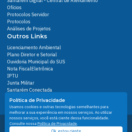
Santarém Digital - Central de Atendimento
Ofícios
Protocolos Servidor
Protocolos
Análises de Projetos
Outros Links
Licenciamento Ambiental
Plano Diretor e Setorial
Ouvidoria Municipal do SUS
Nota FiscalEletrônica
IPTU
Junta Militar
Santarém Conectada
Política de Privacidade
Política de Privacidade
People illustrations by Storyset
Usamos cookies e outras tecnologias semelhantes para
melhorar a sua experiência em nossos serviços. Ao utilizar
nossos serviços, você está ciente dessa funcionalidade.
Desenvolvido pelo Núcleo Técnico de Gestão de
Consulte nossa
Política de Privacidade
.
Tecnologia da Informação - NTI
Ok, estou ciente