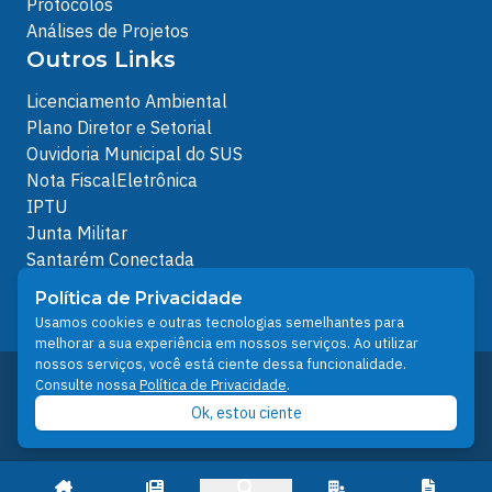
Protocolos
Análises de Projetos
Outros Links
Licenciamento Ambiental
Plano Diretor e Setorial
Ouvidoria Municipal do SUS
Nota FiscalEletrônica
IPTU
Junta Militar
Santarém Conectada
Política de Privacidade
Política de Privacidade
People illustrations by Storyset
Usamos cookies e outras tecnologias semelhantes para
melhorar a sua experiência em nossos serviços. Ao utilizar
nossos serviços, você está ciente dessa funcionalidade.
Desenvolvido pelo Núcleo Técnico de Gestão de
Consulte nossa
Política de Privacidade
.
Tecnologia da Informação - NTI
Ok, estou ciente
Prefeitura de Santarém © 2026