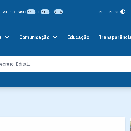
Alto Contraste
A+
A-
Modo Escuro
alt+C
alt+5
alt+6
a
Comunicação
Educação
Transparênci