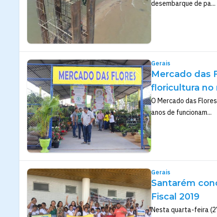
desembarque de pa...
Gerais
Mercado das F
floricultura no
O Mercado das Flores
anos de funcionam...
Gerais
Santarém conc
Fiscal 2019
Nesta quarta-feira (2