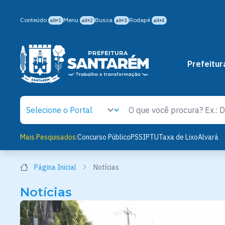
Conteúdo
Menu
Busca
Rodapé
alt+1
alt+2
alt+3
alt+4
Prefeitur
Mais Pesquisados:
Concurso Público
PSS
IPTU
Taxa de Lixo
Alvará
Página Inicial
Notícias
Notícias