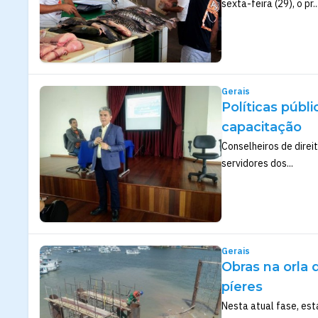
sexta-feira (29), o pr..
Gerais
Políticas públ
capacitação
Conselheiros de direi
servidores dos...
Gerais
Obras na orla
píeres
Nesta atual fase, es