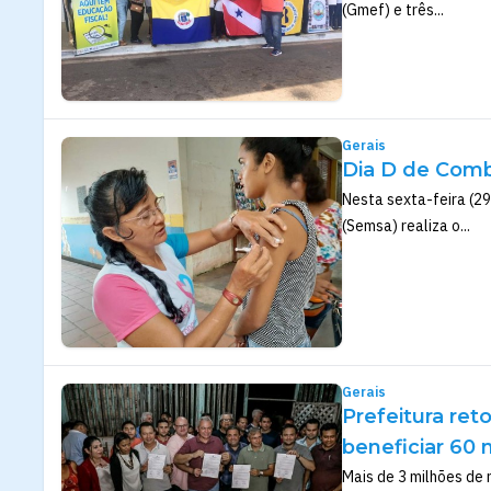
(Gmef) e três...
Gerais
Dia D de Comb
Nesta sexta-feira (29
(Semsa) realiza o...
Gerais
Prefeitura ret
beneficiar 60 
Mais de 3 milhões de 