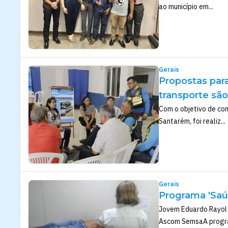
ao município em...
Gerais
Propostas para
transporte sã
Com o objetivo de con
Santarém, foi realiz...
Gerais
Programa 'Saú
Jovem Eduardo Rayol 
Ascom SemsaA progra