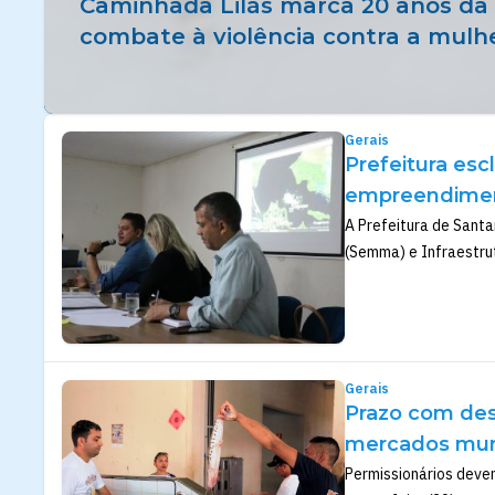
Caminhada Lilás marca 20 anos da 
combate à violência contra a mul
Gerais
Prefeitura esc
empreendimen
A Prefeitura de Santa
(Semma) e Infraestrut
Gerais
Prazo com des
mercados munic
Permissionários deve