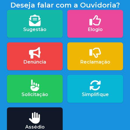
Deseja falar com a Ouvidoria?
Sugestão
Elogio
Denúncia
Reclamação
Solicitação
Simplifique
Assédio