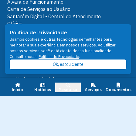
Alvará de Funcionamento
Carta de Serviços ao Usuário
Santarém Digital - Central de Atendimento
Ofícios
Protocolos Servidor
Política de Privacidade
Protocolos
Usamos cookies e outras tecnologias semelhantes para
melhorar a sua experiência em nossos serviços. Ao utilizar
Análises de Projetos
nossos serviços, você está ciente dessa funcionalidade.
Outros Links
Consulte nossa
Política de Privacidade
.
Ok, estou ciente
Licenciamento Ambiental
Plano Diretor e Setorial
Ouvidoria Municipal do SUS
Nota FiscalEletrônica
Início
Notícias
Pesquisa
Serviços
Documentos
IPTU
Junta Militar
Santarém Conectada
Política de Privacidade
People illustrations by Storyset