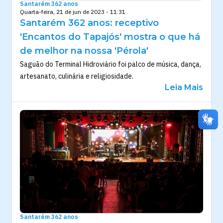
Santarém 362 anos
Quarta-feira, 21 de jun de 2023 - 11:31
Santarém 362 anos: receptivo
'Encantos do Tapajós' mostra o que há
de melhor na nossa 'Pérola'
Saguão do Terminal Hidroviário foi palco de música, dança,
artesanato, culinária e religiosidade.
Leia Mais
Santarém 362 anos