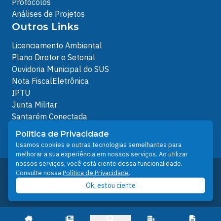
Protocolos
Análises de Projetos
Outros Links
Licenciamento Ambiental
Plano Diretor e Setorial
Ouvidoria Municipal do SUS
Nota FiscalEletrônica
IPTU
Junta Militar
Santarém Conectada
Política de Privacidade
Política de Privacidade
People illustrations by Storyset
Usamos cookies e outras tecnologias semelhantes para
melhorar a sua experiência em nossos serviços. Ao utilizar
nossos serviços, você está ciente dessa funcionalidade.
Desenvolvido pelo Núcleo Técnico de Gestão de
Consulte nossa
Política de Privacidade
.
Tecnologia da Informação - NTI
Ok, estou ciente
Prefeitura de Santarém © 2026