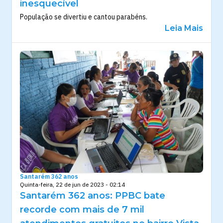
inesquecível
População se divertiu e cantou parabéns.
Leia Mais
Santarém 362 anos
Quinta-feira, 22 de jun de 2023 - 02:14
Santarém 362 anos: PPBC bate
recorde com mais de 7 mil