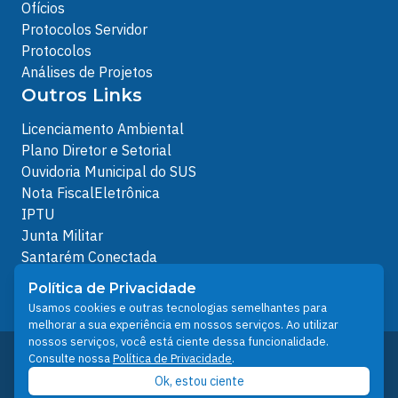
Ofícios
Protocolos Servidor
Protocolos
Análises de Projetos
Outros Links
Licenciamento Ambiental
Plano Diretor e Setorial
Ouvidoria Municipal do SUS
Nota FiscalEletrônica
IPTU
Junta Militar
Santarém Conectada
Política de Privacidade
Política de Privacidade
People illustrations by Storyset
Usamos cookies e outras tecnologias semelhantes para
melhorar a sua experiência em nossos serviços. Ao utilizar
nossos serviços, você está ciente dessa funcionalidade.
Desenvolvido pelo Núcleo Técnico de Gestão de
Consulte nossa
Política de Privacidade
.
Tecnologia da Informação - NTI
Ok, estou ciente
Prefeitura de Santarém © 2026