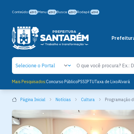
Conteúdo
Menu
Busca
Rodapé
alt+1
alt+2
alt+3
alt+4
Prefeitur
Mais Pesquisados:
Concurso Público
PSS
IPTU
Taxa de Lixo
Alvará
Página Inicial
Notícias
Cultura
Programação do