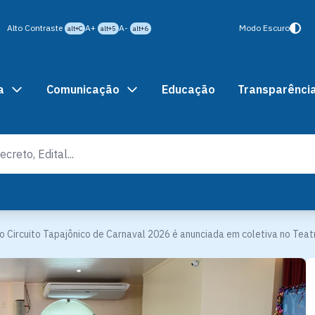
Alto Contraste
A+
A-
Modo Escuro
alt+C
alt+5
alt+6
a
Comunicação
Educação
Transparênci
 Circuito Tapajônico de Carnaval 2026 é anunciada em coletiva no Teatr