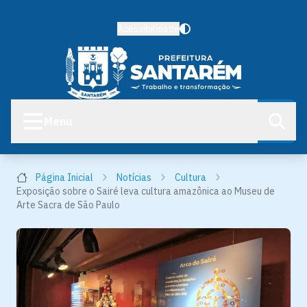
Acessibilidade
Menu
Página Inicial
Notícias
Cultura
Exposição sobre o Sairé leva cultura amazônica ao Museu de
Arte Sacra de São Paulo