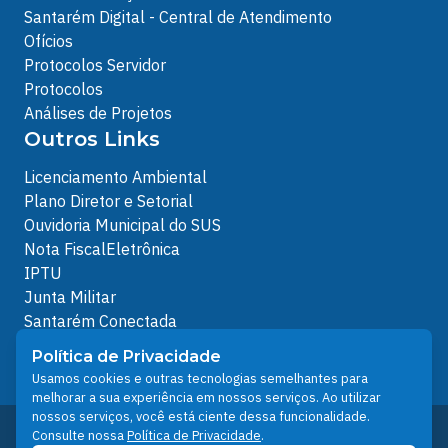
Santarém Digital - Central de Atendimento
Ofícios
Protocolos Servidor
Protocolos
Análises de Projetos
Outros Links
Licenciamento Ambiental
Plano Diretor e Setorial
Ouvidoria Municipal do SUS
Nota FiscalEletrônica
IPTU
Junta Militar
Santarém Conectada
Política de Privacidade
Política de Privacidade
People illustrations by Storyset
Usamos cookies e outras tecnologias semelhantes para
melhorar a sua experiência em nossos serviços. Ao utilizar
nossos serviços, você está ciente dessa funcionalidade.
Desenvolvido pelo Núcleo Técnico de Gestão de
Consulte nossa
Política de Privacidade
.