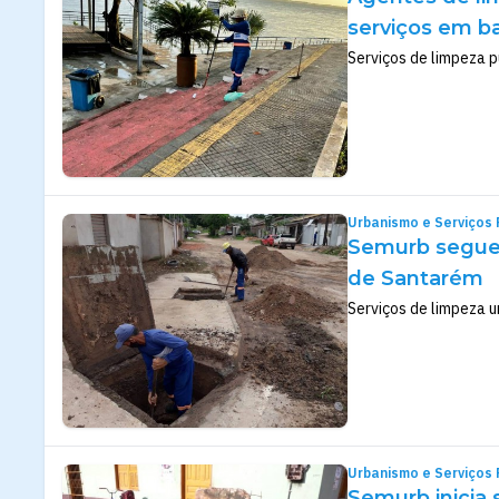
serviços em b
Serviços de limpeza 
Urbanismo e Serviços 
Semurb segue 
de Santarém
Serviços de limpeza 
Urbanismo e Serviços 
Semurb inicia