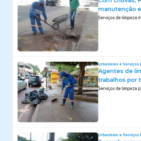
Com chuvas, Pr
manutenção e
Serviços de limpeza 
Urbanismo e Serviços 
Agentes de li
trabalhos por t
Serviços de limpeza p
Urbanismo e Serviços 