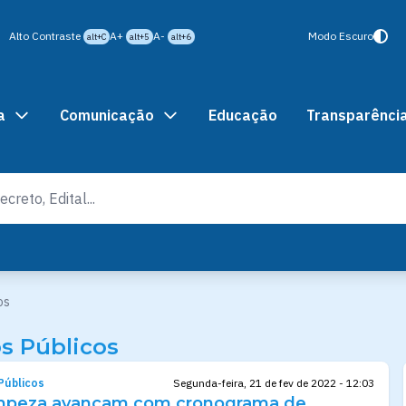
Alto Contraste
A+
A-
Modo Escuro
alt+C
alt+5
alt+6
a
Comunicação
Educação
Transparênci
os
s Públicos
Públicos
Segunda-feira, 21 de fev de 2022 - 12:03
impeza avançam com cronograma de