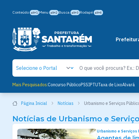
Conteúdo
Menu
Busca
Rodapé
alt+1
alt+2
alt+3
alt+4
Prefeitur
Mais Pesquisados:
Concurso Público
PSS
IPTU
Taxa de Lixo
Alvará
Página Inicial
Notícias
Urbanismo e Serviços Públic
Notícias de Urbanismo e Serviço
Urbanismo e Serviços 
Agentes de l