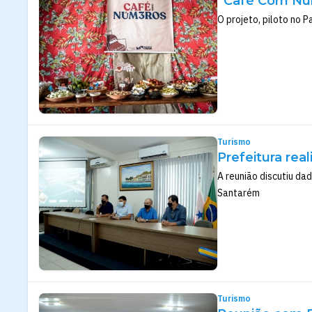
“Café Com Núm
O projeto, piloto no 
Turismo
Prefeitura rea
A reunião discutiu da
Santarém
Turismo