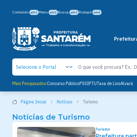
Conteúdo
Menu
Busca
Rodapé
alt+1
alt+2
alt+3
alt+4
Prefeitur
Mais Pesquisados:
Concurso Público
PSS
IPTU
Taxa de Lixo
Alvará
Página Inicial
Notícias
Turismo
Notícias de Turismo
Turismo
Prefeitura par