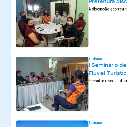
Prefeitura di
A discussão ocorreu n
Turismo
I Seminário d
Fluvial Turíst
Encontro reuniu autori
Turismo