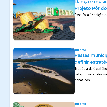
Dança e músic
Projeto Pôr do
Essa foi a 1ª edição d
Turismo
Pastas munici
definir estrat
Tragédia de Capitólio
categorização dos mu
debatidos
Turismo