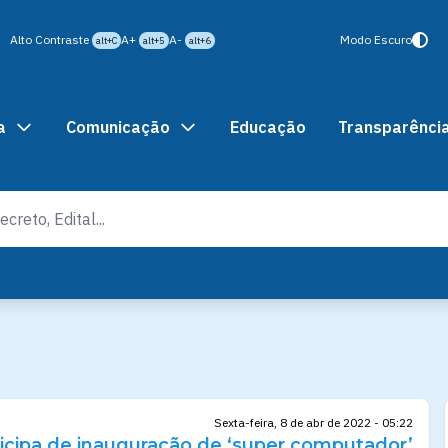
Alto Contraste
A+
A-
Modo Escuro
alt+C
alt+5
alt+6
a
Comunicação
Educação
Transparênci
Sexta-feira, 8 de abr de 2022 - 05:22
ticipa de inauguração de ‘super computador’