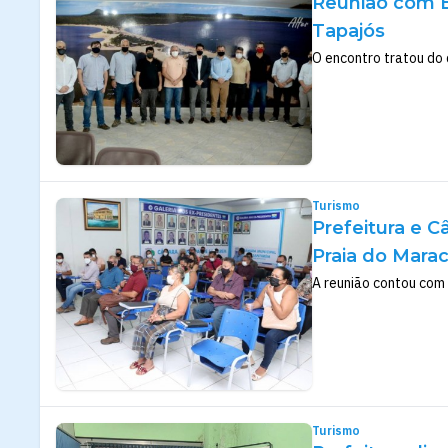
Reunião com B
Tapajós
O encontro tratou do 
Turismo
Prefeitura e 
Praia do Mara
A reunião contou com
Turismo