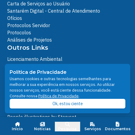
Carta de Serviços ao Usuário
Santarém Digital - Central de Atendimento
Ofícios
Protocolos Servidor
Protocolos
Análises de Projetos
Outros Links
Licenciamento Ambiental
Plano Diretor e Setorial
Política de Privacidade
Ouvidoria Municipal do SUS
Usamos cookies e outras tecnologias semelhantes para
Nota FiscalEletrônica
melhorar a sua experiência em nossos serviços. Ao utilizar
IPTU
nossos serviços, você está ciente dessa funcionalidade.
Junta Militar
Consulte nossa
Política de Privacidade
.
Santarém Conectada
Ok, estou ciente
Política de Privacidade
People illustrations by Storyset
Início
Notícias
Pesquisa
Serviços
Documentos