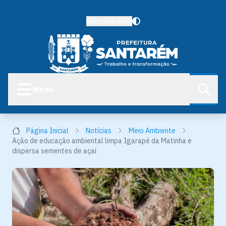
Acessibilidade
Menu
Página Inicial
Notícias
Meio Ambiente
Ação de educação ambiental limpa Igarapé da Matinha e
dispersa sementes de açaí