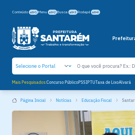
Conteúdo
Menu
Busca
Rodapé
alt+1
alt+2
alt+3
alt+4
Prefeitur
Mais Pesquisados:
Concurso Público
PSS
IPTU
Taxa de Lixo
Alvará
Página Inicial
Notícias
Educação Fiscal
Santar