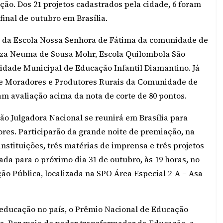
ção. Dos 21 projetos cadastrados pela cidade, 6 foram
final de outubro em Brasília.
os da Escola Nossa Senhora de Fátima da comunidade de
eza Neuma de Sousa Mohr, Escola Quilombola São
dade Municipal de Educação Infantil Diamantino. Já
o de Moradores e Produtores Rurais da Comunidade de
m avaliação acima da nota de corte de 80 pontos.
são Julgadora Nacional se reunirá em Brasília para
dores. Participarão da grande noite de premiação, na
 instituições, três matérias de imprensa e três projetos
da para o próximo dia 31 de outubro, às 19 horas, no
ão Pública, localizada na SPO Área Especial 2-A – Asa
educação no país, o Prêmio Nacional de Educação
s. Por meio do poder transformador da Educação, a