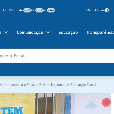
Alto Contraste
A+
A-
Modo Escuro
alt+C
alt+5
alt+6
a
Comunicação
Educação
Transparênci
ém representa o Pará no Prêmio Nacional de Educação Fiscal