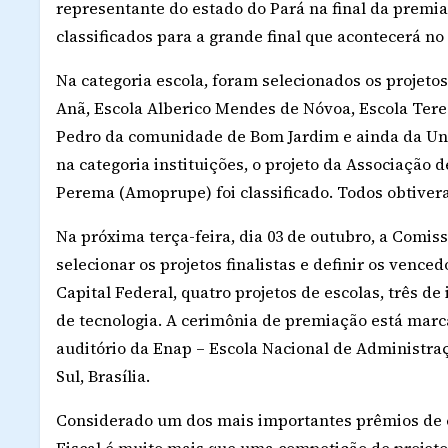
representante do estado do Pará na final da premia
classificados para a grande final que acontecerá no 
Na categoria escola, foram selecionados os projet
Anã, Escola Alberico Mendes de Nóvoa, Escola Ter
Pedro da comunidade de Bom Jardim e ainda da Uni
na categoria instituições, o projeto da Associaçã
Perema (Amoprupe) foi classificado. Todos obtivera
Na próxima terça-feira, dia 03 de outubro, a Comis
selecionar os projetos finalistas e definir os vence
Capital Federal, quatro projetos de escolas, três de
de tecnologia. A cerimônia de premiação está marca
auditório da Enap – Escola Nacional de Administraç
Sul, Brasília.
Considerado um dos mais importantes prêmios de 
Fiscal é muito mais que uma competição de projeto