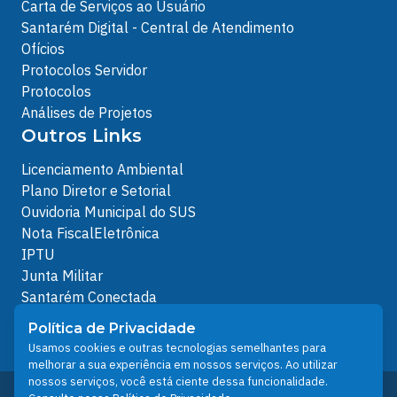
Carta de Serviços ao Usuário
Santarém Digital - Central de Atendimento
Ofícios
Protocolos Servidor
Protocolos
Análises de Projetos
Outros Links
Licenciamento Ambiental
Plano Diretor e Setorial
Ouvidoria Municipal do SUS
Nota FiscalEletrônica
IPTU
Junta Militar
Santarém Conectada
Política de Privacidade
Política de Privacidade
People illustrations by Storyset
Usamos cookies e outras tecnologias semelhantes para
melhorar a sua experiência em nossos serviços. Ao utilizar
nossos serviços, você está ciente dessa funcionalidade.
Desenvolvido pelo Núcleo Técnico de Gestão de