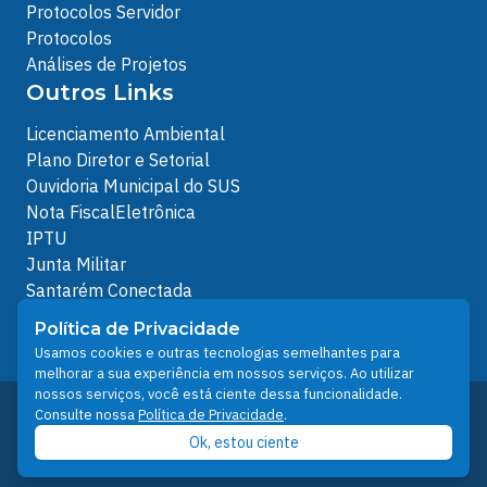
Protocolos Servidor
Protocolos
Análises de Projetos
Outros Links
Licenciamento Ambiental
Plano Diretor e Setorial
Ouvidoria Municipal do SUS
Nota FiscalEletrônica
IPTU
Junta Militar
Santarém Conectada
Política de Privacidade
Política de Privacidade
People illustrations by Storyset
Usamos cookies e outras tecnologias semelhantes para
melhorar a sua experiência em nossos serviços. Ao utilizar
nossos serviços, você está ciente dessa funcionalidade.
Desenvolvido pelo Núcleo Técnico de Gestão de
Consulte nossa
Política de Privacidade
.
Tecnologia da Informação - NTI
Ok, estou ciente
Prefeitura de Santarém © 2026