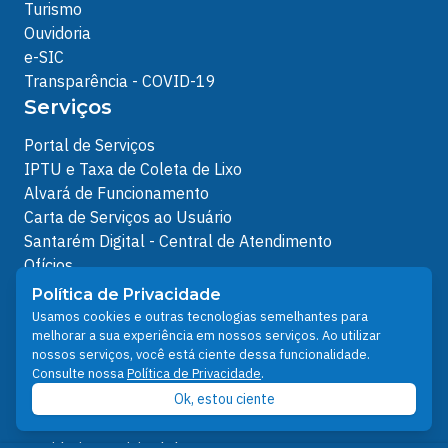
Turismo
Ouvidoria
e-SIC
Transparência - COVID-19
Serviços
Portal de Serviços
IPTU e Taxa de Coleta de Lixo
Alvará de Funcionamento
Carta de Serviços ao Usuário
Santarém Digital - Central de Atendimento
Ofícios
Protocolos Servidor
Política de Privacidade
Protocolos
Usamos cookies e outras tecnologias semelhantes para
melhorar a sua experiência em nossos serviços. Ao utilizar
Análises de Projetos
nossos serviços, você está ciente dessa funcionalidade.
Outros Links
Consulte nossa
Política de Privacidade
.
Ok, estou ciente
Licenciamento Ambiental
Plano Diretor e Setorial