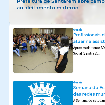
Prefeitura de Santarém abre camp
ao aleitamento materno
Gerais
Profissionais 
atuar na assis
Aproximadamente 80 pr
Social (Semtras),...
Gerais
Semana do Est
das redes mun
A Semana do Estudante