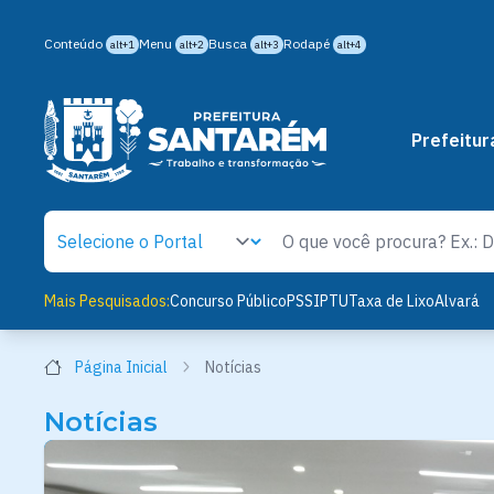
Conteúdo
Menu
Busca
Rodapé
alt+1
alt+2
alt+3
alt+4
Prefeitur
Mais Pesquisados:
Concurso Público
PSS
IPTU
Taxa de Lixo
Alvará
Página Inicial
Notícias
Notícias