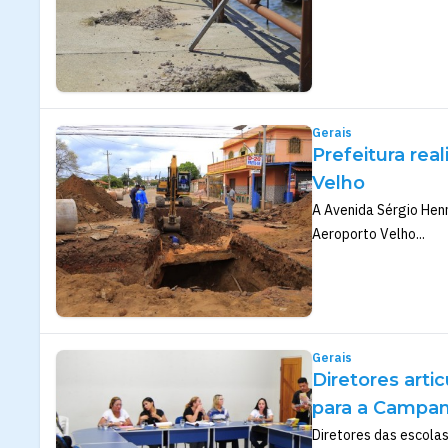
Gerais
Prefeitura rea
Velho
A Avenida Sérgio Henn
Aeroporto Velho...
Gerais
Diretores art
para a Campa
Diretores das escolas