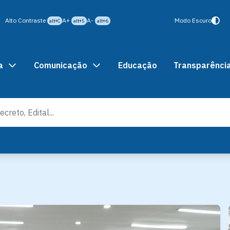
Alto Contraste
A+
A-
Modo Escuro
alt+C
alt+5
alt+6
a
Comunicação
Educação
Transparênci