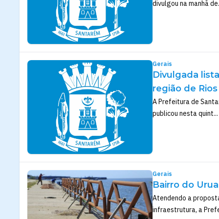
divulgou na manhã de.
Gerais
Divulgada list
região de Rios
A Prefeitura de Santa
publicou nesta quint...
Gerais
Bairro do Urua
Atendendo a proposta
infraestrutura, a Prefei