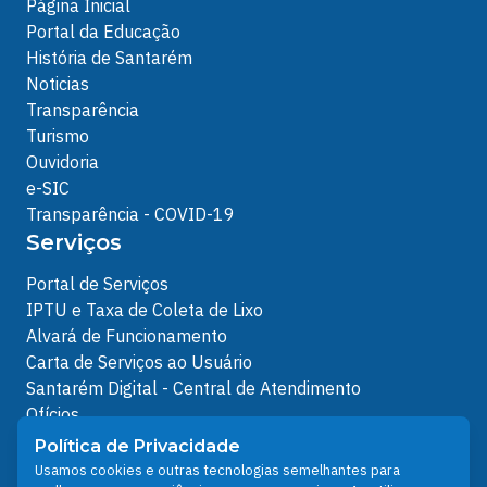
Página Inicial
Portal da Educação
História de Santarém
Noticias
Transparência
Turismo
Ouvidoria
e-SIC
Transparência - COVID-19
Serviços
Portal de Serviços
IPTU e Taxa de Coleta de Lixo
Alvará de Funcionamento
Carta de Serviços ao Usuário
Santarém Digital - Central de Atendimento
Ofícios
Protocolos Servidor
Política de Privacidade
Protocolos
Usamos cookies e outras tecnologias semelhantes para