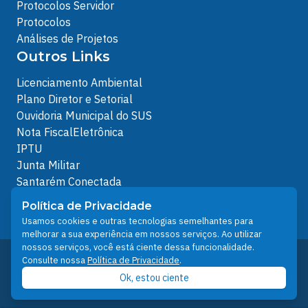
Protocolos Servidor
Protocolos
Análises de Projetos
Outros Links
Licenciamento Ambiental
Plano Diretor e Setorial
Ouvidoria Municipal do SUS
Nota FiscalEletrônica
IPTU
Junta Militar
Santarém Conectada
Política de Privacidade
Política de Privacidade
People illustrations by Storyset
Usamos cookies e outras tecnologias semelhantes para
melhorar a sua experiência em nossos serviços. Ao utilizar
nossos serviços, você está ciente dessa funcionalidade.
Desenvolvido pelo Núcleo Técnico de Gestão de
Consulte nossa
Política de Privacidade
.
Tecnologia da Informação - NTI
Ok, estou ciente
Prefeitura de Santarém © 2026