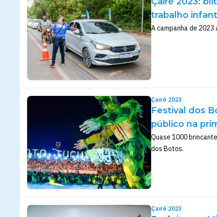
Çairé 2023: b
trabalho infan
A campanha de 2023 a
Çairé 2023
Festival dos B
público na pri
Quase 1000 brincante
dos Botos.
Çairé 2023