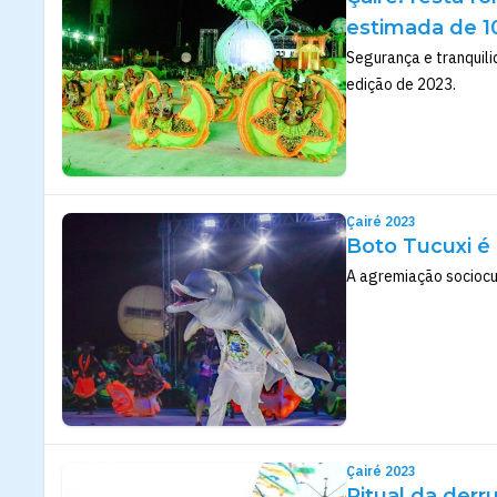
estimada de 1
Segurança e tranquil
edição de 2023.
Çairé 2023
Boto Tucuxi é
A agremiação sociocu
Çairé 2023
Ritual da derr