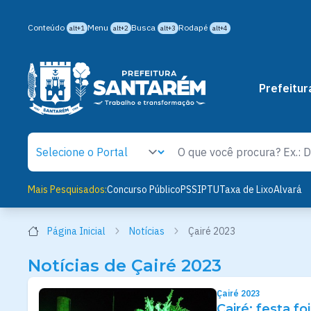
Conteúdo
Menu
Busca
Rodapé
alt+1
alt+2
alt+3
alt+4
Prefeitur
Mais Pesquisados:
Concurso Público
PSS
IPTU
Taxa de Lixo
Alvará
Página Inicial
Notícias
Çairé 2023
Notícias de Çairé 2023
Çairé 2023
Çairé: festa f