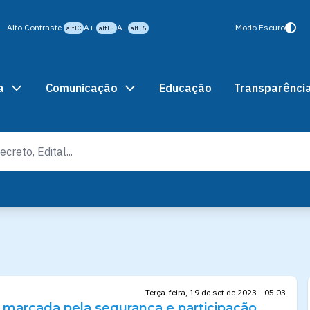
Alto Contraste
A+
A-
Modo Escuro
alt+C
alt+5
alt+6
a
Comunicação
Educação
Transparênci
Terça-feira, 19 de set de 2023 - 05:03
oi marcada pela segurança e participação