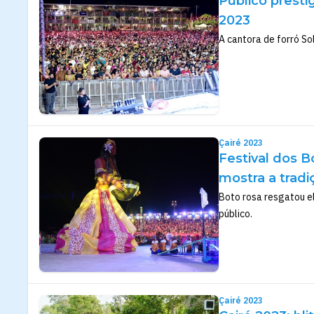
Público presti
2023
A cantora de forró So
Çairé 2023
Festival dos B
mostra a tradi
Boto rosa resgatou e
público.
Çairé 2023