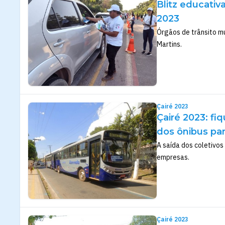
Blitz educativ
2023
Órgãos de trânsito m
Martins.
Çairé 2023
Çairé 2023: fiq
dos ônibus par
A saída dos coletivos
empresas.
Çairé 2023