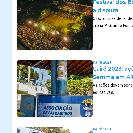
Festival dos B
a disputa
O boto cinza defender
arena 'A Grande Festa
Çairé 2023
Çairé 2023: aç
Semma em Alt
As ações devem ser es
educativas.
Çairé 2023