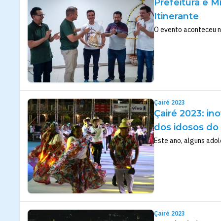
Prefeitura e M
Itinerante
O evento aconteceu na
Çairé 2023
Çairé 2023: in
dos idosos do
Este ano, alguns ado
Çairé 2023