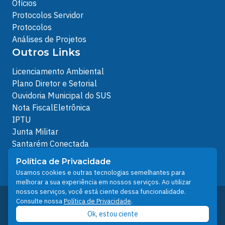
Ofícios
Protocolos Servidor
Protocolos
Análises de Projetos
Outros Links
Licenciamento Ambiental
Plano Diretor e Setorial
Ouvidoria Municipal do SUS
Nota FiscalEletrônica
IPTU
Junta Militar
Santarém Conectada
Política de Privacidade
Política de Privacidade
People illustrations by Storyset
Usamos cookies e outras tecnologias semelhantes para
melhorar a sua experiência em nossos serviços. Ao utilizar
nossos serviços, você está ciente dessa funcionalidade.
Desenvolvido pelo Núcleo Técnico de Gestão de
Consulte nossa
Política de Privacidade
.
Tecnologia da Informação - NTI
Ok, estou ciente
Prefeitura de Santarém © 2026