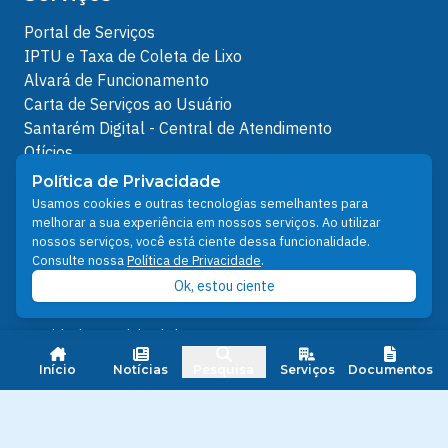
Portal de Serviços
IPTU e Taxa de Coleta de Lixo
Alvará de Funcionamento
Carta de Serviços ao Usuário
Santarém Digital - Central de Atendimento
Ofícios
Protocolos Servidor
Política de Privacidade
Protocolos
Usamos cookies e outras tecnologias semelhantes para
melhorar a sua experiência em nossos serviços. Ao utilizar
Análises de Projetos
nossos serviços, você está ciente dessa funcionalidade.
Outros Links
Consulte nossa
Política de Privacidade
.
Ok, estou ciente
Licenciamento Ambiental
Plano Diretor e Setorial
Ouvidoria Municipal do SUS
Nota FiscalEletrônica
Início
Notícias
Pesquisa
Serviços
Documentos
IPTU
Junta Militar
Santarém Conectada