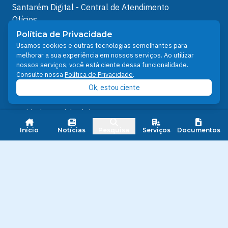
Santarém Digital - Central de Atendimento
Ofícios
Protocolos Servidor
Política de Privacidade
Protocolos
Usamos cookies e outras tecnologias semelhantes para
Análises de Projetos
melhorar a sua experiência em nossos serviços. Ao utilizar
nossos serviços, você está ciente dessa funcionalidade.
Outros Links
Consulte nossa
Política de Privacidade
.
Ok, estou ciente
Licenciamento Ambiental
Plano Diretor e Setorial
Ouvidoria Municipal do SUS
Nota FiscalEletrônica
Início
Notícias
Pesquisa
Serviços
Documentos
IPTU
Junta Militar
Santarém Conectada
Política de Privacidade
People illustrations by Storyset
Desenvolvido pelo Núcleo Técnico de Gestão de